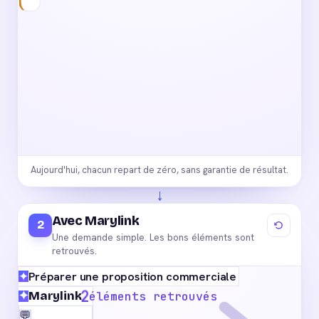
client
industriel,
reprends
le
catalogue,
la
charte,
les
tarifs,
le
ton
de
l'an
dernier,
Aujourd'hui, chacun repart de zéro, sans garantie de résultat.
adapte
↓
au
secteur,
ajoute
Avec Marylink
2
des
Une demande simple. Les bons éléments sont
chiffres
retrouvés.
récents…
✦
Préparer une proposition commerciale
éléments retrouvés
✦
Marylink
4
💬
Meilleur prompt