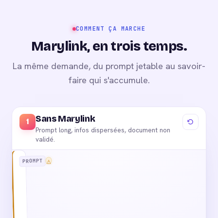
COMMENT ÇA MARCHE
Marylink, en trois temps.
La même demande, du prompt jetable au savoir-
faire qui s'accumule.
Sans Marylink
1
Prompt long, infos dispersées, document non
validé.
?
!
OBSOLÈTE
Catalogue 2023
PROMPT
⚠
Tarifs ?
Rédige
une
proposition
pour
un