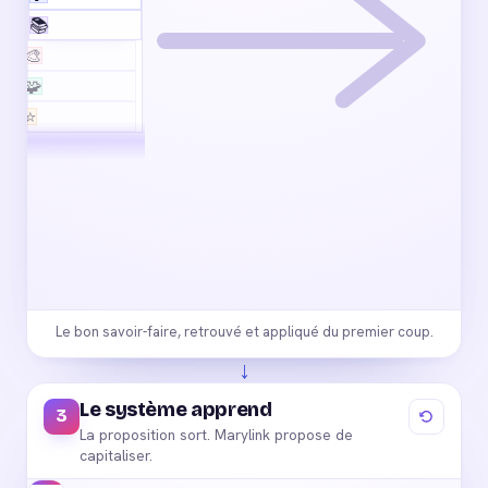
📚
Catalogue à jour
🎨
Styles validés
🧩
Éléments recommandés
⭐
Note 4,8 ★
Le bon savoir-faire, retrouvé et appliqué du premier coup.
↓
Le système apprend
3
La proposition sort. Marylink propose de
capitaliser.