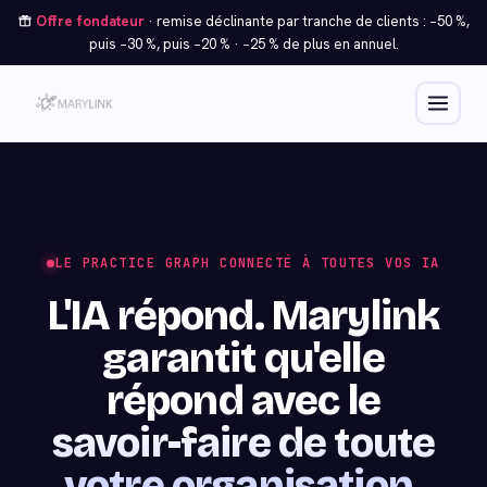
Offre fondateur
· remise déclinante par tranche de clients : −50 %,
puis −30 %, puis −20 % · −25 % de plus en annuel.
LE PRACTICE GRAPH CONNECTÉ À TOUTES VOS IA
L'IA répond. Marylink
garantit qu'elle
répond avec le
savoir-faire de toute
votre organisation.